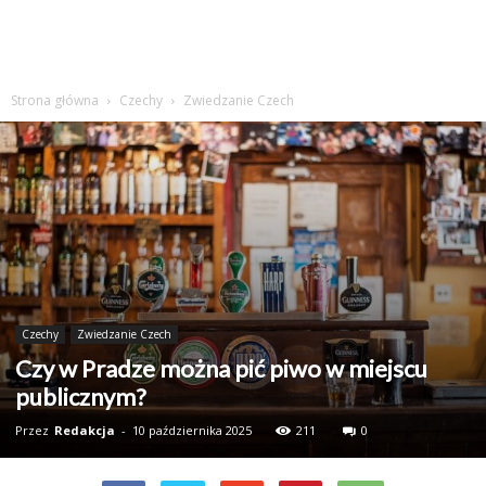
Strona główna
Czechy
Zwiedzanie Czech
Czechy
Zwiedzanie Czech
Czy w Pradze można pić piwo w miejscu
publicznym?
Przez
Redakcja
-
10 października 2025
211
0