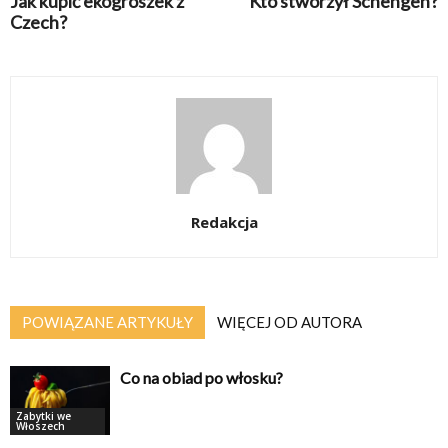
Jak kupić ekogroszek z
Kto stworzył Schengen?
Czech?
Redakcja
POWIĄZANE ARTYKUŁY
WIĘCEJ OD AUTORA
Co na obiad po włosku?
Zabytki we
Włoszech