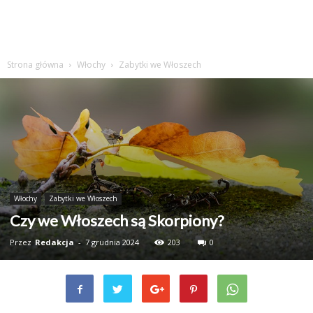
Strona główna
Włochy
Zabytki we Włoszech
Włochy
Zabytki we Włoszech
Czy we Włoszech są Skorpiony?
Przez
Redakcja
-
7 grudnia 2024
203
0