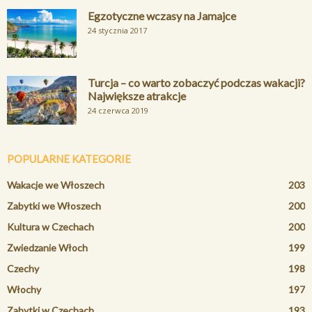
Egzotyczne wczasy na Jamajce
24 stycznia 2017
Turcja – co warto zobaczyć podczas wakacji?
Największe atrakcje
24 czerwca 2019
POPULARNE KATEGORIE
Wakacje we Włoszech
203
Zabytki we Włoszech
200
Kultura w Czechach
200
Zwiedzanie Włoch
199
Czechy
198
Włochy
197
Zabytki w Czechach
193