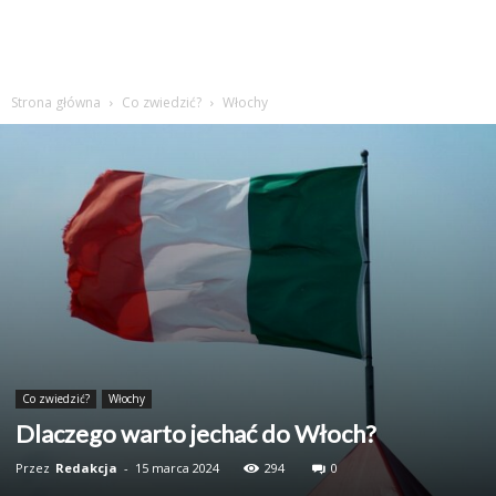
Strona główna
Co zwiedzić?
Włochy
Co zwiedzić?
Włochy
Dlaczego warto jechać do Włoch?
Przez
Redakcja
-
15 marca 2024
294
0