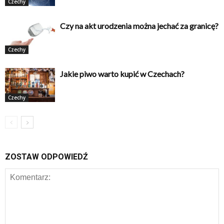
Czechy
Czy na akt urodzenia można jechać za granicę?
Czechy
Jakie piwo warto kupić w Czechach?
Czechy
ZOSTAW ODPOWIEDŹ