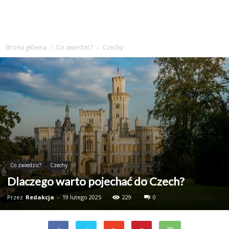
Strona główna
Co zwiedzić?
Czechy
Co zwiedzić?
Czechy
Dlaczego warto pojechać do Czech?
Przez
Redakcja
-
19 lutego 2025
229
0