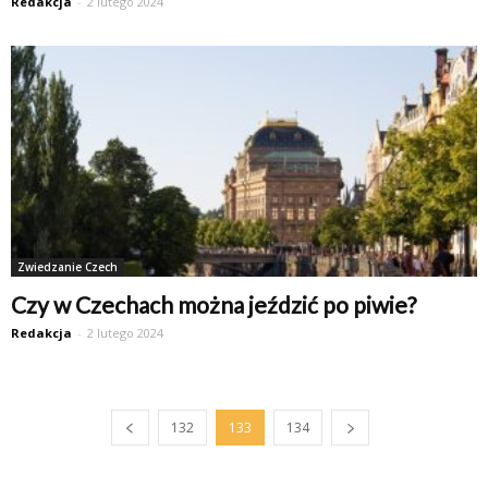
Redakcja
-
2 lutego 2024
Zwiedzanie Czech
Czy w Czechach można jeździć po piwie?
Redakcja
-
2 lutego 2024
132
133
134