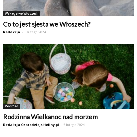
Wakacje we Włoszech
Co to jest sjesta we Włoszech?
Redakcja
-
5 lutego 2024
Podróże
Rodzinna Wielkanoc nad morzem
Redakcja Czarodziejskieliny.pl
-
5 lutego 2024