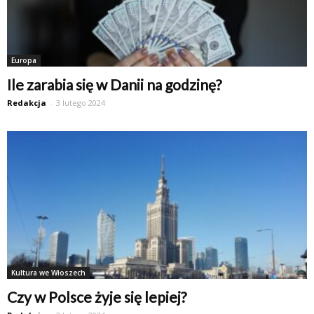
Europa
Ile zarabia się w Danii na godzinę?
Redakcja
-
3 lutego 2024
Kultura we Włoszech
Czy w Polsce żyje się lepiej?