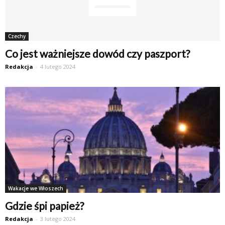
Czechy
Co jest ważniejsze dowód czy paszport?
Redakcja
-
4 lutego 2024
Wakacje we Włoszech
Gdzie śpi papież?
Redakcja
-
3 lutego 2024