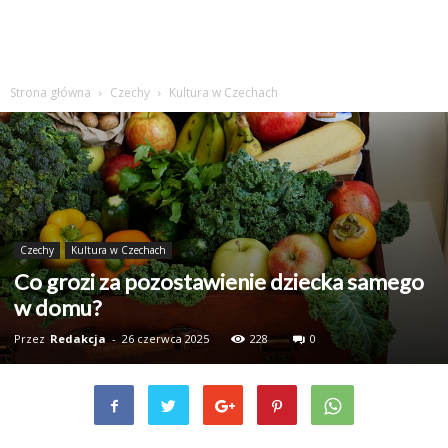
Strona główna
Czechy
Kultura w Czechach
Czechy
Kultura w Czechach
Co grozi za pozostawienie dziecka samego
w domu?
Przez
Redakcja
-
26 czerwca 2025
228
0