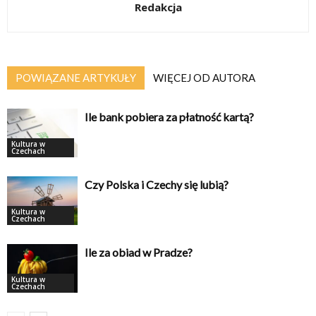
Redakcja
POWIĄZANE ARTYKUŁY
WIĘCEJ OD AUTORA
Ile bank pobiera za płatność kartą?
Kultura w
Czechach
Czy Polska i Czechy się lubią?
Kultura w
Czechach
Ile za obiad w Pradze?
Kultura w
Czechach