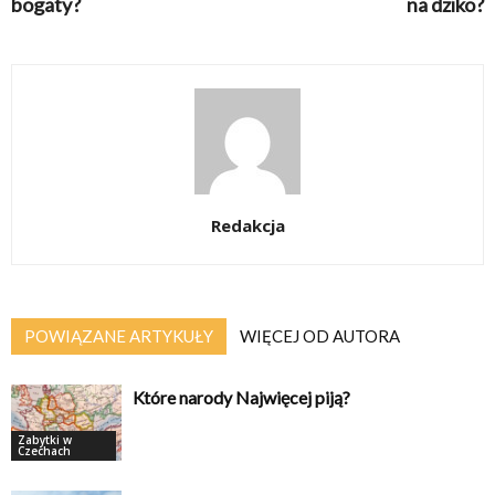
bogaty?
na dziko?
Redakcja
POWIĄZANE ARTYKUŁY
WIĘCEJ OD AUTORA
Które narody Najwięcej piją?
Zabytki w
Czechach