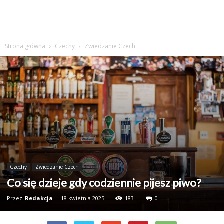
Strona główna
Czechy
Zwiedzanie Czech
Czechy
Zwiedzanie Czech
Co się dzieje gdy codziennie pijesz piwo?
Przez
Redakcja
-
18 kwietnia 2025
183
0