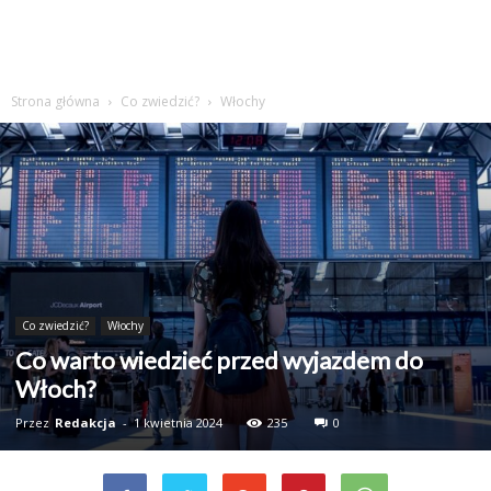
Strona główna
Co zwiedzić?
Włochy
Co zwiedzić?
Włochy
Co warto wiedzieć przed wyjazdem do
Włoch?
Przez
Redakcja
-
1 kwietnia 2024
235
0