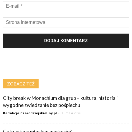
ZOBACZ TEŻ
City break w Monachium dla grup – kultura, historia i
wygodne zwiedzanie bez pośpiechu
Redakcja Czarodziejskieliny.pl
-
30 maja 2026
Co kupić we włoskim markecie?