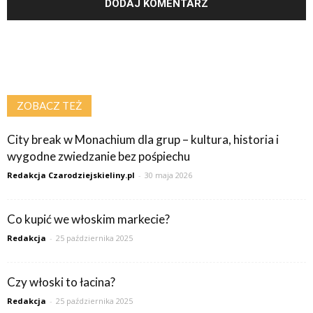
ZOBACZ TEŻ
City break w Monachium dla grup – kultura, historia i
wygodne zwiedzanie bez pośpiechu
Redakcja Czarodziejskieliny.pl
-
30 maja 2026
Co kupić we włoskim markecie?
Redakcja
-
25 października 2025
Czy włoski to łacina?
Redakcja
-
25 października 2025