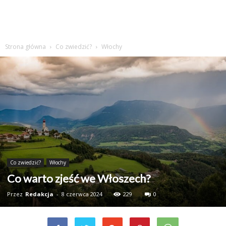
Strona główna
Co zwiedzić?
Włochy
Co zwiedzić?
Włochy
Co warto zjeść we Włoszech?
Przez
Redakcja
-
8 czerwca 2024
229
0