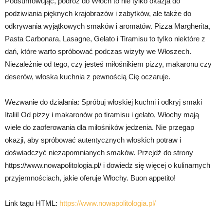
Podsumowując, podróż do Włoch to nie tylko okazja do
podziwiania pięknych krajobrazów i zabytków, ale także do
odkrywania wyjątkowych smaków i aromatów. Pizza Margherita,
Pasta Carbonara, Lasagne, Gelato i Tiramisu to tylko niektóre z
dań, które warto spróbować podczas wizyty we Włoszech.
Niezależnie od tego, czy jesteś miłośnikiem pizzy, makaronu czy
deserów, włoska kuchnia z pewnością Cię oczaruje.
Wezwanie do działania: Spróbuj włoskiej kuchni i odkryj smaki
Italii! Od pizzy i makaronów po tiramisu i gelato, Włochy mają
wiele do zaoferowania dla miłośników jedzenia. Nie przegap
okazji, aby spróbować autentycznych włoskich potraw i
doświadczyć niezapomnianych smaków. Przejdź do strony
https://www.nowapolitologia.pl/ i dowiedz się więcej o kulinarnych
przyjemnościach, jakie oferuje Włochy. Buon appetito!
Link tagu HTML:
https://www.nowapolitologia.pl/