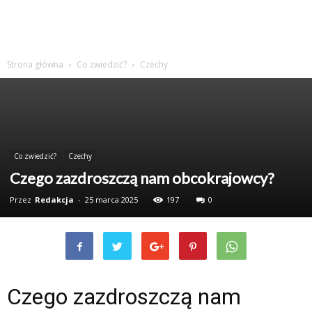
Strona główna
Co zwiedzić?
Czechy
Co zwiedzić?
Czechy
Czego zazdroszczą nam obcokrajowcy?
Przez
Redakcja
-
25 marca 2025
197
0
Czego zazdroszczą nam