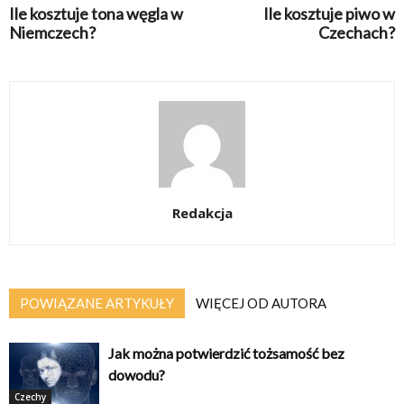
Ile kosztuje tona węgla w
Ile kosztuje piwo w
Niemczech?
Czechach?
Redakcja
POWIĄZANE ARTYKUŁY
WIĘCEJ OD AUTORA
Jak można potwierdzić tożsamość bez
dowodu?
Czechy