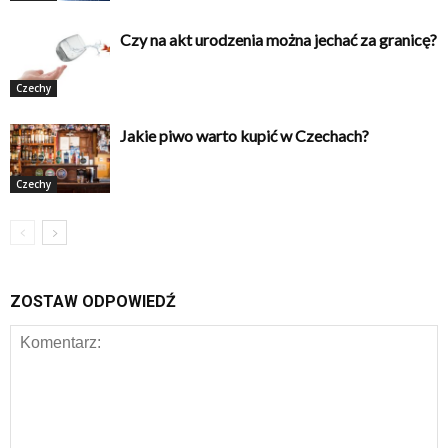
Czy na akt urodzenia można jechać za granicę?
Czechy
Jakie piwo warto kupić w Czechach?
Czechy
ZOSTAW ODPOWIEDŹ