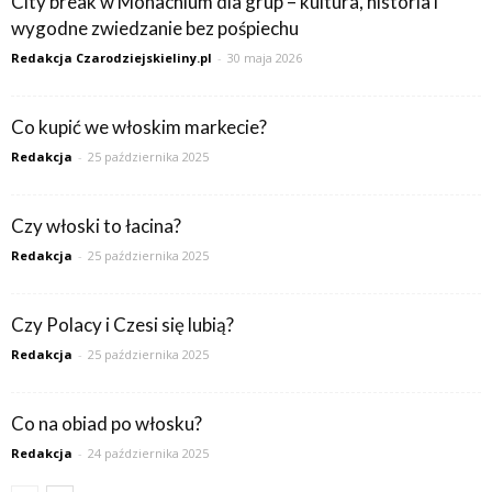
City break w Monachium dla grup – kultura, historia i
wygodne zwiedzanie bez pośpiechu
Redakcja Czarodziejskieliny.pl
-
30 maja 2026
Co kupić we włoskim markecie?
Redakcja
-
25 października 2025
Czy włoski to łacina?
Redakcja
-
25 października 2025
Czy Polacy i Czesi się lubią?
Redakcja
-
25 października 2025
Co na obiad po włosku?
Redakcja
-
24 października 2025