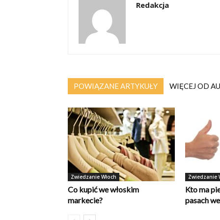
Redakcja
POWIĄZANE ARTYKUŁY
WIĘCEJ OD A
Zwiedzanie Włoch
Zwiedzanie 
Co kupić we włoskim
Kto ma pi
markecie?
pasach w