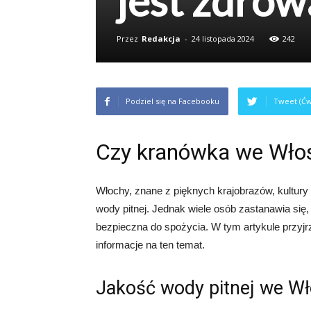
jest zdrow
Przez
Redakcja
-
24 listopada 2024
242
Podziel się na Facebooku
Tweet (Ćw
Czy kranówka we Włos
Włochy, znane z pięknych krajobrazów, kultury 
wody pitnej. Jednak wiele osób zastanawia si
bezpieczna do spożycia. W tym artykule przyj
informacje na ten temat.
Jakość wody pitnej we W