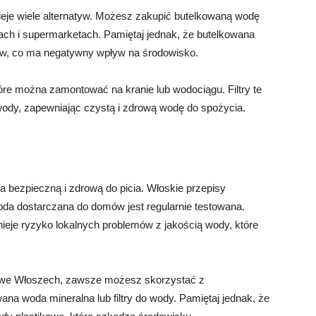
nieje wiele alternatyw. Możesz zakupić butelkowaną wodę
pach i supermarketach. Pamiętaj jednak, że butelkowana
ów, co ma negatywny wpływ na środowisko.
które można zamontować na kranie lub wodociągu. Filtry te
ody, zapewniając czystą i zdrową wodę do spożycia.
 bezpieczną i zdrową do picia. Włoskie przepisy
oda dostarczana do domów jest regularnie testowana.
nieje ryzyko lokalnych problemów z jakością wody, które
ki we Włoszech, zawsze możesz skorzystać z
ana woda mineralna lub filtry do wody. Pamiętaj jednak, że