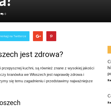
a?
0
ierkaj) na Twitterze
zech jest zdrowa?
C
h
i przepysznej kuchni, są również znane z wysokiej jakości
p
ę, czy kranówka we Włoszech jest naprawdę zdrowa i
Re
rzymy się temu zagadnieniu i przedstawimy najważniejsze
C
łoszech
Re