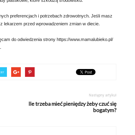
dy plastikowe, które szkodzą środowisku.
nych preferencjach i potrzebach zdrowotnych. Jeśli masz
ię z lekarzem przed wprowadzeniem zmian w diecie.
ęcam do odwiedzenia strony https://www.mamalubieko.pl/
.
ter
Następny artykuł
Ile trzeba mieć pieniędzy żeby czuć się
bogatym?