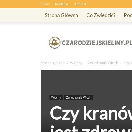
O nas
Reklama
Kontakt
Strona Główna
Co Zwiedzić?
Pod
Czarodziejskieliny.pl
Strona główna
Włochy
Zwiedzanie Włoch
Czy 
Włochy
Zwiedzanie Włoch
Czy kranó