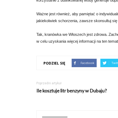
korzystanie z butelkowanej wody generuje odpa
Ważne jest również, aby pamiętać o indywidual
jakiekolwiek schorzenia, zawsze skonsultuj s
Tak, kranówka we Włoszech jest zdrowa. Zach
w celu uzyskania więcej informacji na ten temat
PODZIEL SIĘ
Facebook
Twit
Poprzedni artykuł
Ile kosztuje litr benzyny w Dubaju?