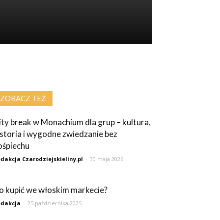
ZOBACZ TEŻ
ity break w Monachium dla grup – kultura,
istoria i wygodne zwiedzanie bez
ośpiechu
dakcja Czarodziejskieliny.pl
-
30 maja 2026
o kupić we włoskim markecie?
dakcja
-
25 października 2025