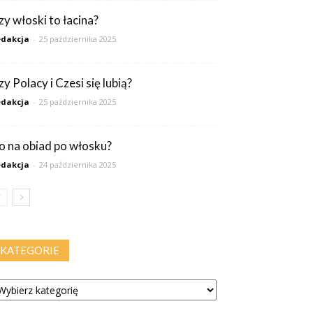
zy włoski to łacina?
dakcja
-
25 października 2025
y Polacy i Czesi się lubią?
dakcja
-
25 października 2025
o na obiad po włosku?
dakcja
-
24 października 2025
KATEGORIE
tegorie