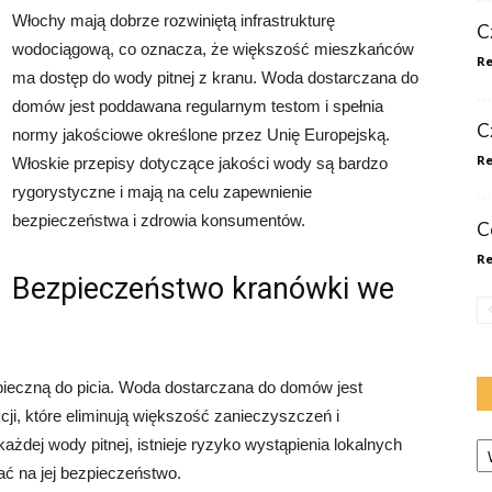
Włochy mają dobrze rozwiniętą infrastrukturę
C
wodociągową, co oznacza, że większość mieszkańców
Re
ma dostęp do wody pitnej z kranu. Woda dostarczana do
domów jest poddawana regularnym testom i spełnia
Cz
normy jakościowe określone przez Unię Europejską.
Re
Włoskie przepisy dotyczące jakości wody są bardzo
rygorystyczne i mają na celu zapewnienie
bezpieczeństwa i zdrowia konsumentów.
C
Re
Bezpieczeństwo kranówki we
ieczną do picia. Woda dostarczana do domów jest
i, które eliminują większość zanieczyszczeń i
Ka
żdej wody pitnej, istnieje ryzyko wystąpienia lokalnych
ć na jej bezpieczeństwo.