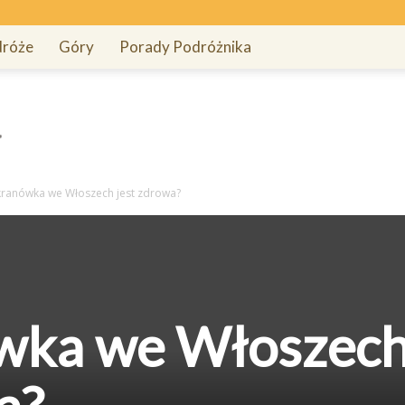
róże
Góry
Porady Podróżnika
kranówka we Włoszech jest zdrowa?
wka we Włoszec