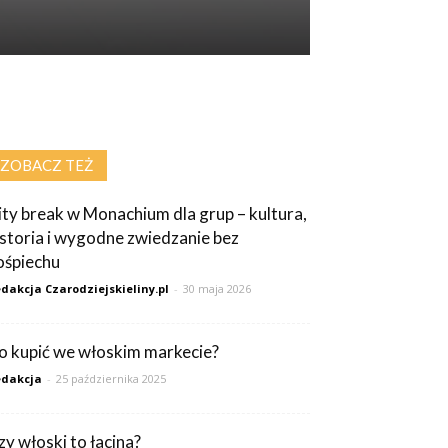
ZOBACZ TEŻ
ity break w Monachium dla grup – kultura,
istoria i wygodne zwiedzanie bez
ośpiechu
dakcja Czarodziejskieliny.pl
-
30 maja 2026
o kupić we włoskim markecie?
dakcja
-
25 października 2025
zy włoski to łacina?