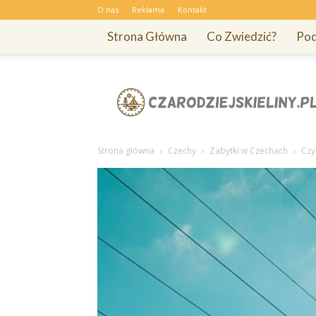
O nas
Reklama
Kontakt
Strona Główna
Co Zwiedzić?
Pod
Czarodziejskieliny.pl
Strona główna
Czechy
Zabytki w Czechach
Czy