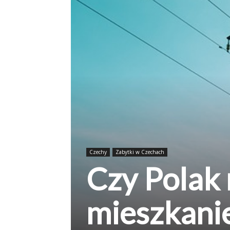
Czechy
Zabytki w Czechach
Czy Polak
mieszkani