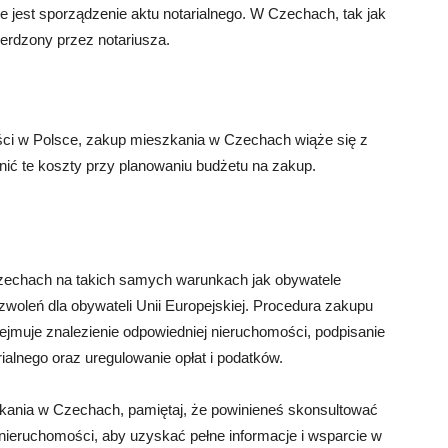
 jest sporządzenie aktu notarialnego. W Czechach, tak jak
erdzony przez notariusza.
ci w Polsce, zakup mieszkania w Czechach wiąże się z
ić te koszty przy planowaniu budżetu na zakup.
zechach na takich samych warunkach jak obywatele
woleń dla obywateli Unii Europejskiej. Procedura zakupu
bejmuje znalezienie odpowiedniej nieruchomości, podpisanie
alnego oraz uregulowanie opłat i podatków.
zkania w Czechach, pamiętaj, że powinieneś skonsultować
 nieruchomości, aby uzyskać pełne informacje i wsparcie w