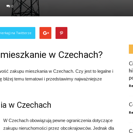
0
ierkaj) na Twitterze
 mieszkanie w Czechach?
C
h
wość zakupu mieszkania w Czechach. Czy jest to legalne i
p
ę bliżej temu tematowi i przedstawimy najważniejsze
Re
ia w Czechach
C
Re
W Czechach obowiązują pewne ograniczenia dotyczące
zakupu nieruchomości przez obcokrajowców. Jednak dla
C