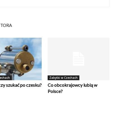
UTORA
zechach
Zabytki w Czechach
czy szukać po czesku?
Co obcokrajowcy lubią w
Polsce?