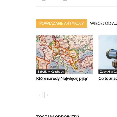
POWIĄZANE ARTYKUŁY
WIĘCEJ OD A
Zabytki w Czechach
Zabytki w C
Które narody Najwięcej piją?
Co to zna