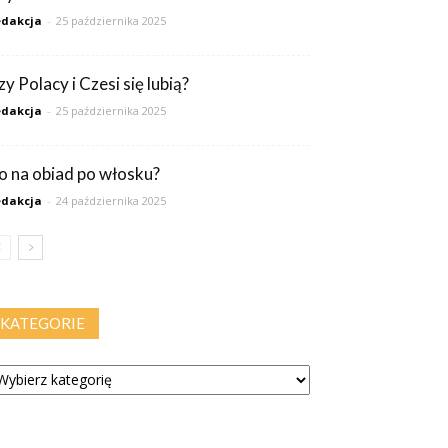
dakcja
-
25 października 2025
y Polacy i Czesi się lubią?
dakcja
-
25 października 2025
o na obiad po włosku?
dakcja
-
24 października 2025
KATEGORIE
tegorie