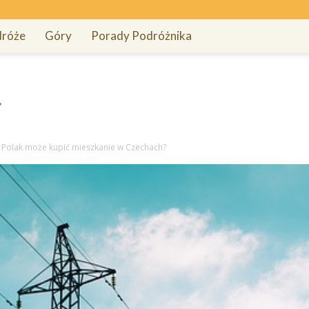
róże
Góry
Porady Podróżnika
 Polak może kupić mieszkanie w Czechach?