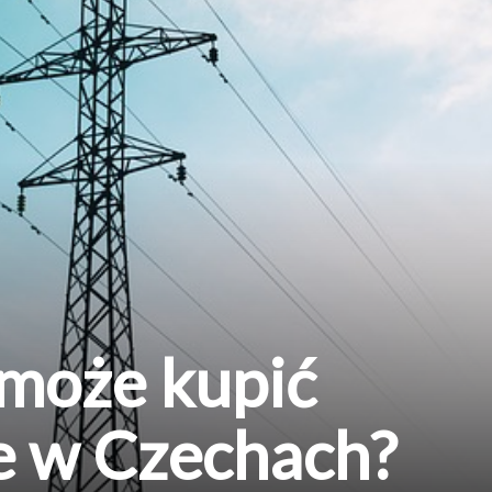
 może kupić
e w Czechach?