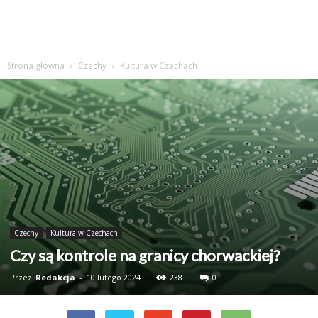
Strona główna
Czechy
Kultura w Czechach
Czechy
Kultura w Czechach
Czy są kontrole na granicy chorwackiej?
Przez
Redakcja
-
10 lutego 2024
238
0