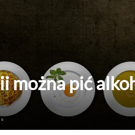
i można pić alko
0