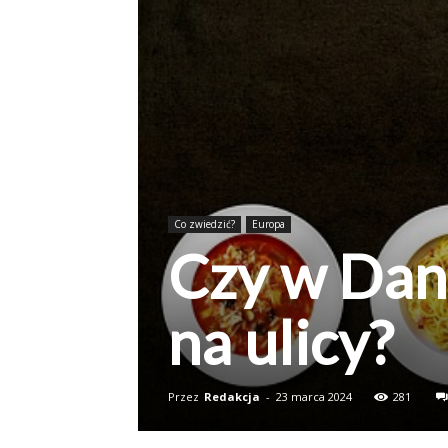
Co zwiedzić?
Europa
Czy w Dani
na ulicy?
Przez
Redakcja
-
23 marca 2024
281