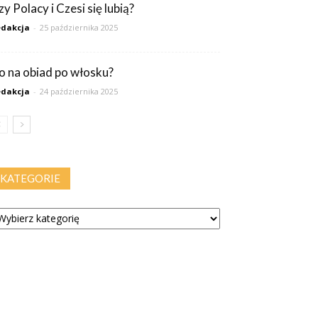
y Polacy i Czesi się lubią?
dakcja
-
25 października 2025
o na obiad po włosku?
dakcja
-
24 października 2025
KATEGORIE
tegorie