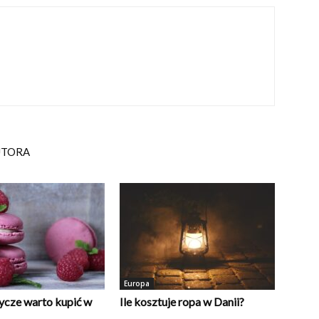
UTORA
Europa
dycze warto kupić w
Ile kosztuje ropa w Danii?