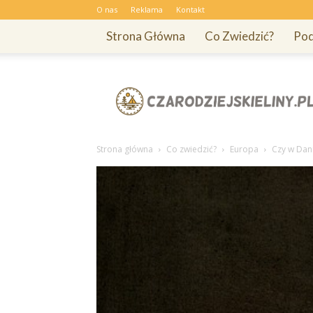
O nas
Reklama
Kontakt
Strona Główna
Co Zwiedzić?
Pod
Czarodziejskieliny.pl
Strona główna
Co zwiedzić?
Europa
Czy w Dani