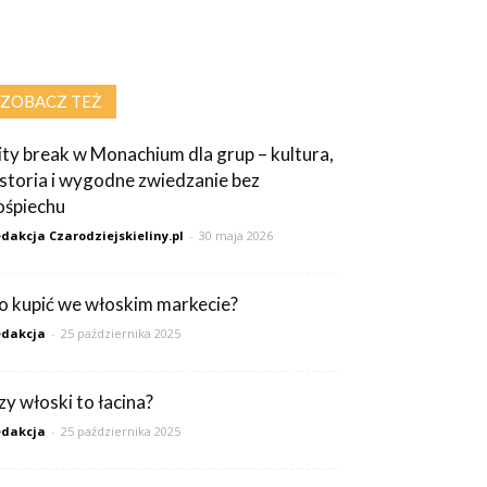
ZOBACZ TEŻ
ity break w Monachium dla grup – kultura,
istoria i wygodne zwiedzanie bez
ośpiechu
dakcja Czarodziejskieliny.pl
-
30 maja 2026
o kupić we włoskim markecie?
dakcja
-
25 października 2025
zy włoski to łacina?
dakcja
-
25 października 2025