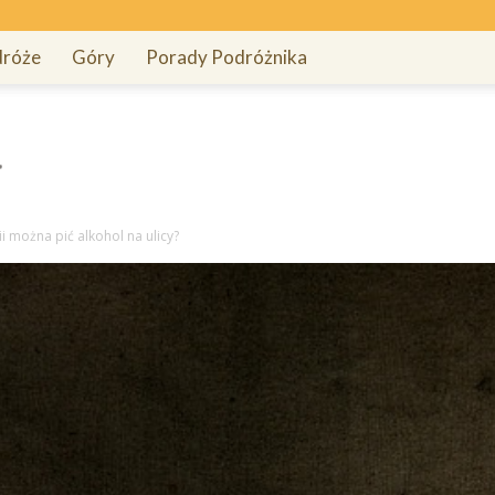
róże
Góry
Porady Podróżnika
i można pić alkohol na ulicy?