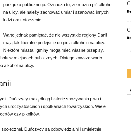
Cz
porządku publicznego. Oznacza to, że można pić alkohol
Re
na ulicy, ale należy zachować umiar i szanować innych
ludzi oraz otoczenie.
C
Warto jednak pamiętać, że nie wszystkie regiony Danii
Re
mają tak liberalne podejście do picia alkoholu na ulicy.
Niektóre miasta i gminy mogą mieć własne przepisy,
oholu w miejscach publicznych. Dlatego zawsze warto
 alkohol na ulicy.
anii
Ka
adycji. Duńczycy mają długą historię spożywania piwa i
nych uroczystościach i spotkaniach towarzyskich. Wiele
oncertów czy pikników.
 społecznej, Duńczycy są odpowiedzialni i umiejętnie