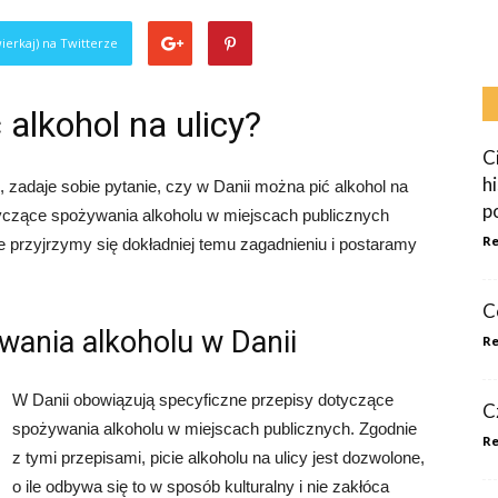
ierkaj) na Twitterze
alkohol na ulicy?
C
h
 zadaje sobie pytanie, czy w Danii można pić alkohol na
p
tyczące spożywania alkoholu w miejscach publicznych
Re
le przyjrzymy się dokładniej temu zagadnieniu i postaramy
C
wania alkoholu w Danii
Re
W Danii obowiązują specyficzne przepisy dotyczące
C
spożywania alkoholu w miejscach publicznych. Zgodnie
Re
z tymi przepisami, picie alkoholu na ulicy jest dozwolone,
o ile odbywa się to w sposób kulturalny i nie zakłóca