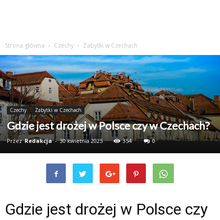
Strona główna
Czechy
Zabytki w Czechach
Czechy
Zabytki w Czechach
Gdzie jest drożej w Polsce czy w Czechach?
Przez
Redakcja
-
30 kwietnia 2025
354
0
Gdzie jest drożej w Polsce czy