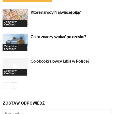
Które narody Najwięcej piją?
Zabytki w
Czechach
Co to znaczy szukać po czesku?
Zabytki w
Czechach
Co obcokrajowcy lubią w Polsce?
Zabytki w
Czechach
ZOSTAW ODPOWIEDŹ