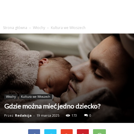
Strona główna
Włochy
Kultura we Włoszech
Włochy
Kultura we Włoszech
Gdzie można mieć jedno dziecko?
Przez
Redakcja
-
19 marca 2025
173
0