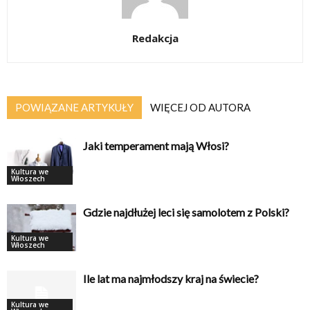
Redakcja
POWIĄZANE ARTYKUŁY
WIĘCEJ OD AUTORA
Jaki temperament mają Włosi?
Kultura we
Włoszech
Gdzie najdłużej leci się samolotem z Polski?
Kultura we
Włoszech
Ile lat ma najmłodszy kraj na świecie?
Kultura we