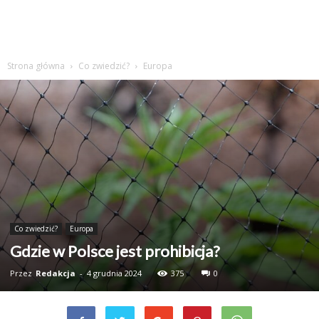
Strona główna
Co zwiedzić?
Europa
Co zwiedzić?
Europa
Gdzie w Polsce jest prohibicja?
Przez
Redakcja
-
4 grudnia 2024
375
0