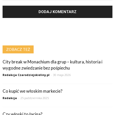
ZOBACZ TEŻ
City break w Monachium dla grup – kultura, historia i
wygodne zwiedzanie bez pośpiechu
Redakcja Czarodziejskieliny.pl
-
30 maja 2026
Co kupić we włoskim markecie?
Redakcja
-
25 października 2025
Czy włoski to łacina?