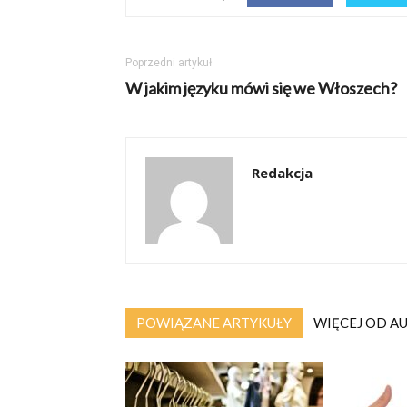
Poprzedni artykuł
W jakim języku mówi się we Włoszech?
Redakcja
POWIĄZANE ARTYKUŁY
WIĘCEJ OD A