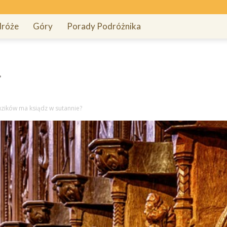
róże
Góry
Porady Podróżnika
guzików ma ksiądz w sutannie?