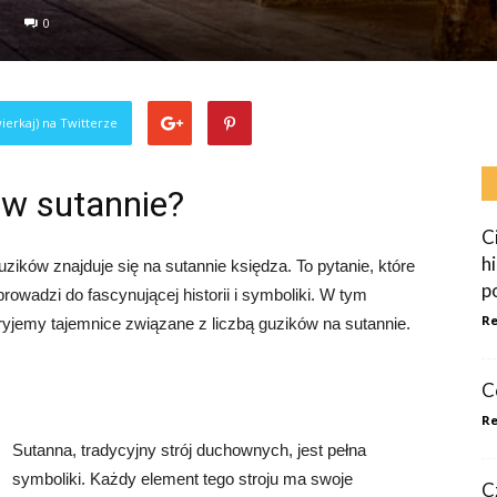
0
ierkaj) na Twitterze
 w sutannie?
C
h
uzików znajduje się na sutannie księdza. To pytanie, które
p
owadzi do fascynującej historii i symboliki. W tym
Re
ryjemy tajemnice związane z liczbą guzików na sutannie.
C
Re
Sutanna, tradycyjny strój duchownych, jest pełna
symboliki. Każdy element tego stroju ma swoje
C