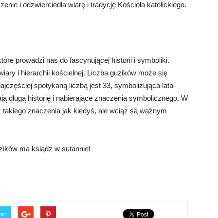
nie i odzwierciedla wiarę i tradycję Kościoła katolickiego.
óre prowadzi nas do fascynującej historii i symboliki.
iary i hierarchii kościelnej. Liczba guzików może się
jczęściej spotykaną liczbą jest 33, symbolizująca lata
ją długą historię i nabierające znaczenia symbolicznego. W
ż takiego znaczenia jak kiedyś, ale wciąż są ważnym
zików ma ksiądz w sutannie!
ter