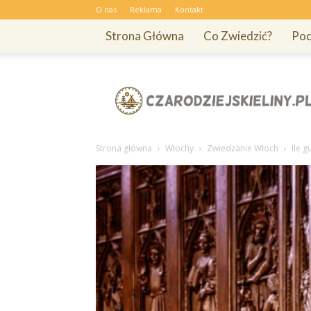
O nas
Reklama
Kontakt
Strona Główna
Co Zwiedzić?
Pod
Czarodziejskieliny.pl
Strona główna
Włochy
Zwiedzanie Włoch
Ile 