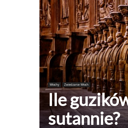
Włochy
Zwiedzanie Włoch
Ile guzikó
sutannie?