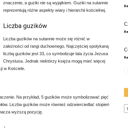
znaczenie, a guziki nie są wyjątkiem. Guziki na sutannie
Re
reprezentują różne aspekty wiary i hierarchii kościelnej.
Cz
Liczba guzików
Re
Liczba guzików na sutannie może się różnić w
zależności od rangi duchownego. Najczęściej spotykaną
C
liczbą guzików jest 33, co symbolizuje lata życia Jezusa
Re
Chrystusa. Jednak niektórzy księża mogą mieć więcej
ji w Kościele.
aczenie. Na przykład, 5 guzików może symbolizować pięć
Ka
ołów. Liczba guzików może również odzwierciedlać stopień
znacza wyższą pozycję.