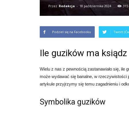
Przez
Redakcja
-
18 października 2024
315
Podziel się na Facebooku
Tweet (Ćw
Ile guzików ma ksiądz
Wielu z nas z pewnością zastanawiało się, ile g
może wydawać się banalne, w rzeczywistości pr
artykule przyjrzymy się temu zagadnieniu i odk
Symbolika guzików