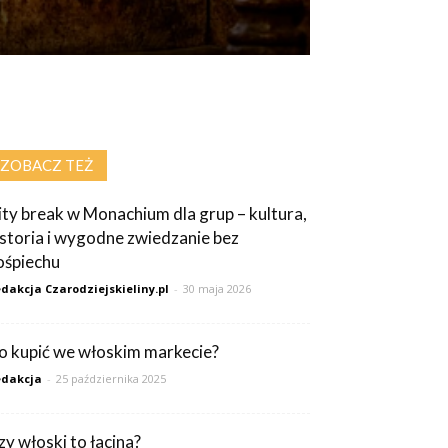
ZOBACZ TEŻ
ity break w Monachium dla grup – kultura,
istoria i wygodne zwiedzanie bez
ośpiechu
dakcja Czarodziejskieliny.pl
-
30 maja 2026
o kupić we włoskim markecie?
dakcja
-
25 października 2025
zy włoski to łacina?