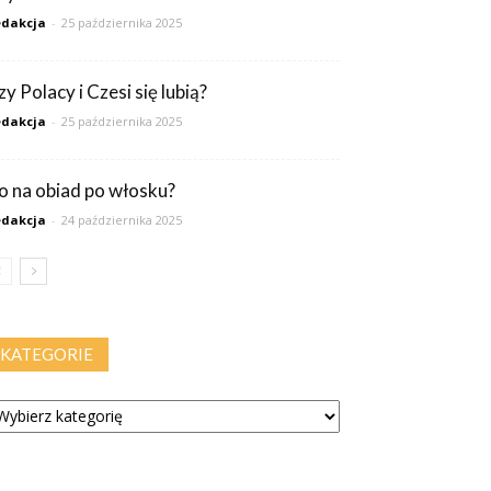
dakcja
-
25 października 2025
y Polacy i Czesi się lubią?
dakcja
-
25 października 2025
o na obiad po włosku?
dakcja
-
24 października 2025
KATEGORIE
tegorie