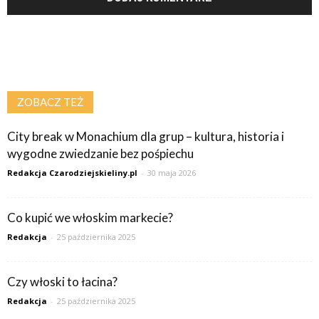
ZOBACZ TEŻ
City break w Monachium dla grup – kultura, historia i
wygodne zwiedzanie bez pośpiechu
Redakcja Czarodziejskieliny.pl
-
30 maja 2026
Co kupić we włoskim markecie?
Redakcja
-
25 października 2025
Czy włoski to łacina?
Redakcja
-
25 października 2025