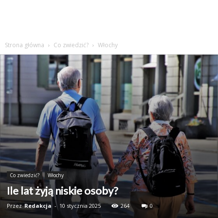
Strona główna
Co zwiedzić?
Włochy
Co zwiedzić?
Włochy
Ile lat żyją niskie osoby?
Przez
Redakcja
-
10 stycznia 2025
264
0