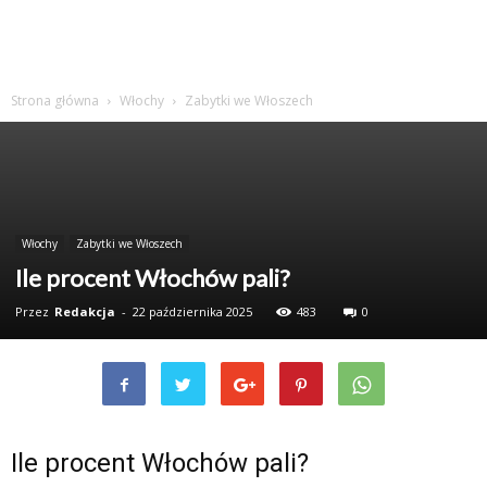
Strona główna
Włochy
Zabytki we Włoszech
Włochy
Zabytki we Włoszech
Ile procent Włochów pali?
Przez
Redakcja
-
22 października 2025
483
0
Ile procent Włochów pali?