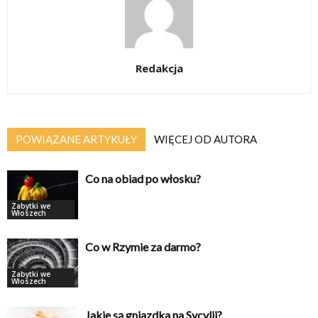
Redakcja
POWIĄZANE ARTYKUŁY
WIĘCEJ OD AUTORA
Co na obiad po włosku?
Zabytki we
Włoszech
Co w Rzymie za darmo?
Zabytki we
Włoszech
Jakie są gniazdka na Sycylii?