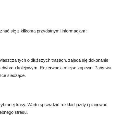
nać się z kilkoma przydatnymi informacjami:
aszcza tych o dłuższych trasach, zaleca się dokonanie
b na dworcu kolejowym. Rezerwacja miejsc zapewni Państwu
sce siedzące.
branej trasy. Warto sprawdzić rozkład jazdy i planować
ebnego stresu.