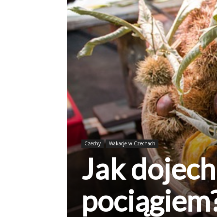
Czechy
Wakacje w Czechach
Jak dojech
pociągiem