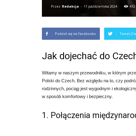
Przez
Redakcja
-
11 października 2024
412
Podziel się na Facebooku
Tweet (Ćw
Jak dojechać do Czec
Witamy w naszym przewodniku, w którym prze
Polski do Czech. Bez względu na to, czy podr
rodzinnych, pociąg jest wygodnym i ekologiczn
w sposób komfortowy i bezpieczny.
1. Połączenia międzynar