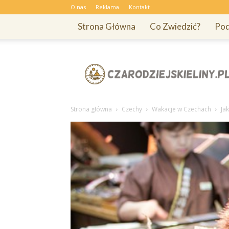
O nas
Reklama
Kontakt
Strona Główna
Co Zwiedzić?
Pod
Czarodziejskieliny.pl
Strona główna
Czechy
Wakacje w Czechach
Ja