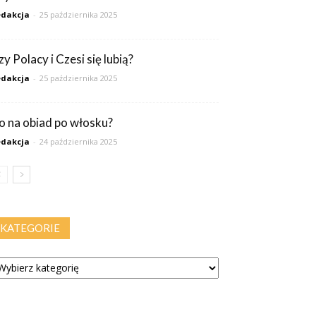
dakcja
-
25 października 2025
y Polacy i Czesi się lubią?
dakcja
-
25 października 2025
o na obiad po włosku?
dakcja
-
24 października 2025
KATEGORIE
tegorie