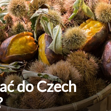
ać do Czech
?