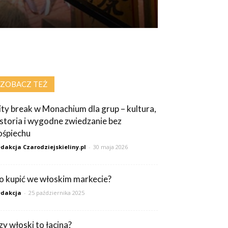
ZOBACZ TEŻ
ity break w Monachium dla grup – kultura,
istoria i wygodne zwiedzanie bez
ośpiechu
dakcja Czarodziejskieliny.pl
-
30 maja 2026
o kupić we włoskim markecie?
dakcja
-
25 października 2025
zy włoski to łacina?