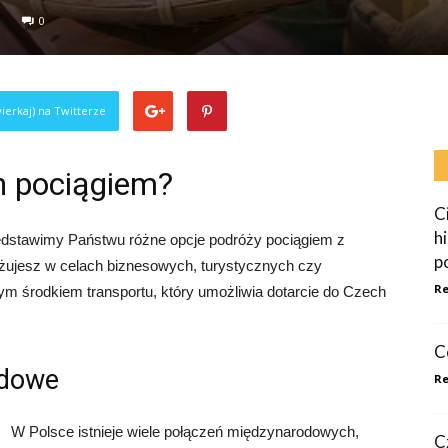
0
ierkaj) na Twitterze
h pociągiem?
C
h
dstawimy Państwu różne opcje podróży pociągiem z
p
óżujesz w celach biznesowych, turystycznych czy
Re
ym środkiem transportu, który umożliwia dotarcie do Czech
C
odowe
Re
W Polsce istnieje wiele połączeń międzynarodowych,
C