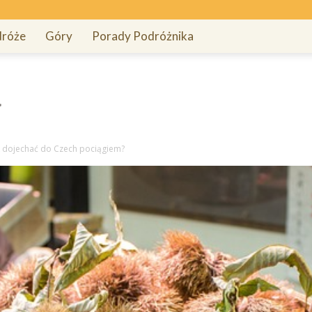
róże
Góry
Porady Podróżnika
k dojechać do Czech pociągiem?