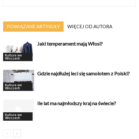
POWIĄZANE ARTYKUŁY
WIĘCEJ OD AUTORA
Jaki temperament mają Włosi?
Kultura we
Włoszech
Gdzie najdłużej leci się samolotem z Polski?
Kultura we
Włoszech
Ile lat ma najmłodszy kraj na świecie?
Kultura we
Włoszech