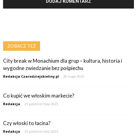
ZOBACZ TEŻ
City break w Monachium dla grup – kultura, historia i
wygodne zwiedzanie bez pośpiechu
Redakcja Czarodziejskieliny.pl
-
30 maja 2026
Co kupić we włoskim markecie?
Redakcja
-
25 października 2025
Czy włoski to łacina?
Redakcja
-
25 października 2025