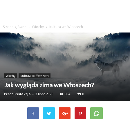
Strona główna
Włochy
Kultura we Włoszech
Włochy
Kultura we Włoszech
Jak wygląda zima we Włoszech?
Przez
Redakcja
-
3 lipca 2025
304
0