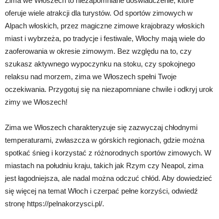
Zima we Włoszech to niezapomniane doświadczenie, które
oferuje wiele atrakcji dla turystów. Od sportów zimowych w
Alpach włoskich, przez magiczne zimowe krajobrazy włoskich
miast i wybrzeża, po tradycje i festiwale, Włochy mają wiele do
zaoferowania w okresie zimowym. Bez względu na to, czy
szukasz aktywnego wypoczynku na stoku, czy spokojnego
relaksu nad morzem, zima we Włoszech spełni Twoje
oczekiwania. Przygotuj się na niezapomniane chwile i odkryj urok
zimy we Włoszech!
Zima we Włoszech charakteryzuje się zazwyczaj chłodnymi
temperaturami, zwłaszcza w górskich regionach, gdzie można
spotkać śnieg i korzystać z różnorodnych sportów zimowych. W
miastach na południu kraju, takich jak Rzym czy Neapol, zima
jest łagodniejsza, ale nadal można odczuć chłód. Aby dowiedzieć
się więcej na temat Włoch i czerpać pełne korzyści, odwiedź
stronę https://pelnakorzysci.pl/.