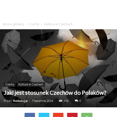
Strona główna
Czechy
Kultura w Czechach
Czechy
Kultura w Czechach
Jaki jest stosunek Czechów do Polaków?
Przez
Redakcja
-
7 kwietnia 2024
256
0