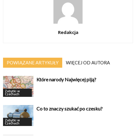
Redakcja
POWIĄZANE ARTYKUŁY
WIĘCEJ OD AUTORA
Które narody Najwięcej piją?
Zabytki w
Czechach
Co to znaczy szukać po czesku?
Zabytki w
Czechach