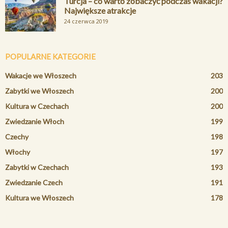
Turcja – co warto zobaczyć podczas wakacji?
Największe atrakcje
24 czerwca 2019
POPULARNE KATEGORIE
Wakacje we Włoszech
203
Zabytki we Włoszech
200
Kultura w Czechach
200
Zwiedzanie Włoch
199
Czechy
198
Włochy
197
Zabytki w Czechach
193
Zwiedzanie Czech
191
Kultura we Włoszech
178