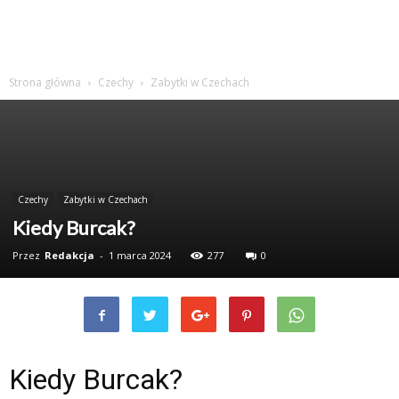
Strona główna
Czechy
Zabytki w Czechach
Czechy
Zabytki w Czechach
Kiedy Burcak?
Przez
Redakcja
-
1 marca 2024
277
0
Kiedy Burcak?