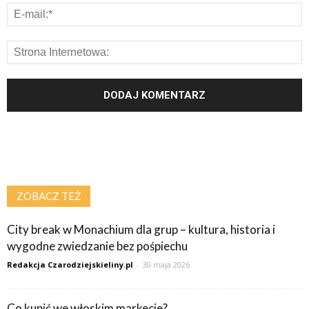
ZOBACZ TEŻ
City break w Monachium dla grup – kultura, historia i
wygodne zwiedzanie bez pośpiechu
Redakcja Czarodziejskieliny.pl
-
30 maja 2026
Co kupić we włoskim markecie?