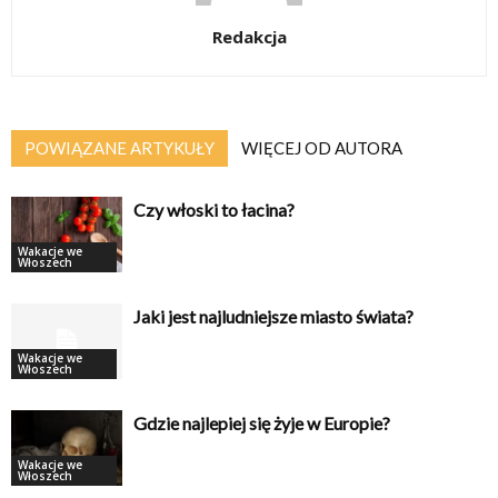
Redakcja
POWIĄZANE ARTYKUŁY
WIĘCEJ OD AUTORA
Czy włoski to łacina?
Wakacje we
Włoszech
Jaki jest najludniejsze miasto świata?
Wakacje we
Włoszech
Gdzie najlepiej się żyje w Europie?
Wakacje we
Włoszech