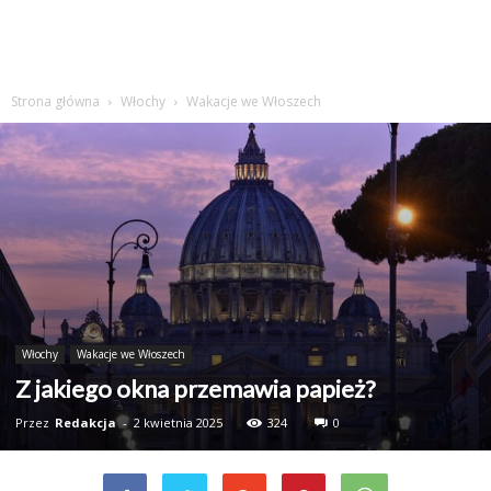
Strona główna
Włochy
Wakacje we Włoszech
Włochy
Wakacje we Włoszech
Z jakiego okna przemawia papież?
Przez
Redakcja
-
2 kwietnia 2025
324
0