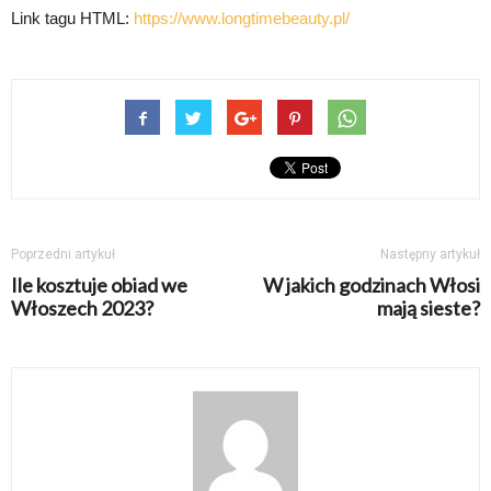
Link tagu HTML:
https://www.longtimebeauty.pl/
Poprzedni artykuł
Następny artykuł
Ile kosztuje obiad we
W jakich godzinach Włosi
Włoszech 2023?
mają sieste?