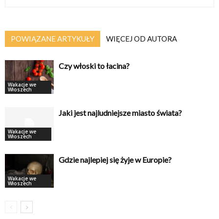
POWIĄZANE ARTYKUŁY
WIĘCEJ OD AUTORA
Czy włoski to łacina?
Wakacje we
Włoszech
Jaki jest najludniejsze miasto świata?
Wakacje we
Włoszech
Gdzie najlepiej się żyje w Europie?
Wakacje we
Włoszech