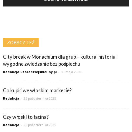
ZOBACZ TEŻ
City break w Monachium dla grup – kultura, historia i
wygodne zwiedzanie bez pośpiechu
Redakcja Czarodziejskieliny.pl
-
30 maja 2026
Co kupić we włoskim markecie?
Redakcja
-
25 października 2025
Czy włoski to łacina?
Redakcja
-
25 października 2025