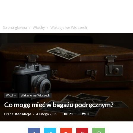
Strona główna
Włochy
Wakacje we Włoszech
Włochy
Wakacje we Włoszech
Co mogę mieć w bagażu podręcznym?
Przez
Redakcja
-
4 lutego 2025
288
0