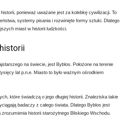
istorii, ponieważ uważane jest za kolebkę cywilizacji. To
ństwa, systemy pisania i rozwinięte formy sztuki. Dlatego
zych miast w historii ludzkości.
istorii
jstarszego na świecie, jest Byblos. Położone na terenie
7 tysięcy lat p.n.e. Miasto to było ważnym ośrodkiem
h, które świadczą o jego długiej historii. Znaleziska takie
zyciągają badaczy z całego świata. Dlatego Byblos jest
 zrozumienia historii starożytnego Bliskiego Wschodu.