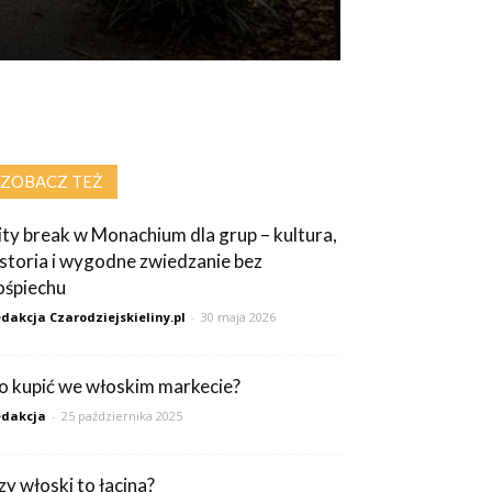
ZOBACZ TEŻ
ity break w Monachium dla grup – kultura,
istoria i wygodne zwiedzanie bez
ośpiechu
dakcja Czarodziejskieliny.pl
-
30 maja 2026
o kupić we włoskim markecie?
dakcja
-
25 października 2025
zy włoski to łacina?