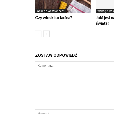
Wakacje we Włoszech
Wakacje we 
Czy włoski to łacina?
Jaki jest 
świata?
ZOSTAW ODPOWIEDŹ