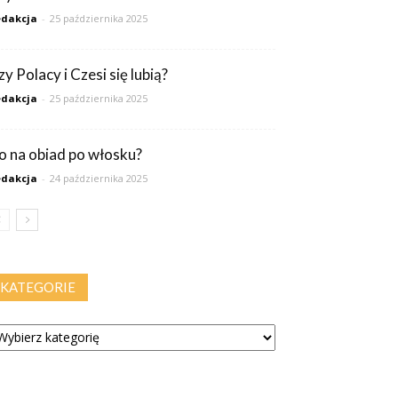
dakcja
-
25 października 2025
y Polacy i Czesi się lubią?
dakcja
-
25 października 2025
o na obiad po włosku?
dakcja
-
24 października 2025
KATEGORIE
tegorie