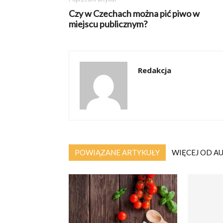
Czy w Czechach można pić piwo w
miejscu publicznym?
Redakcja
POWIĄZANE ARTYKUŁY
WIĘCEJ OD A