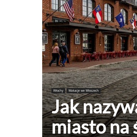
Włochy
Wakacje we Włoszech
Jak nazywa
miasto na 