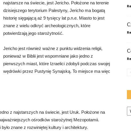
najstarsze na świecie, jest Jericho. Położone na terenie
Re
dzisiejszego terytorium Palestyny, Jericho ma bogatą
historię sięgającą aż 9 tysięcy lat p.n.e. Miasto to jest
Cz
znane z wielu odkryć archeologicznych, które
Re
potwierdzają jego starożytność.
Jericho jest również ważne z punktu widzenia religii,
C
ponieważ w Biblii jest wspomniane jako jedno z
Re
pierwszych miast, które Izraelici zdobyli podczas swojej
wędrówki przez Pustynię Synajską. To miejsce ma więc
Ka
edno z najstarszych na świecie, jest Uruk. Położone na
z najważniejszych ośrodków starożytnej Mezopotamii.
 i było znane z rozwiniętej kultury i architektury.