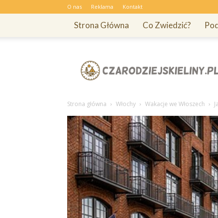
O nas
Reklama
Kontakt
Strona Główna
Co Zwiedzić?
Pod
Czarodziejskieliny.pl
Strona główna
Włochy
Wakacje we Włoszech
J