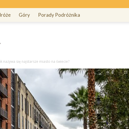
róże
Góry
Porady Podróżnika
ak nazywa się najstarsze miasto na świecie?