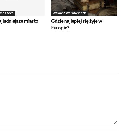
Włoszech
Wakacje we Włoszech
najludniejsze miasto
Gdzie najlepiej się żyje w
Europie?