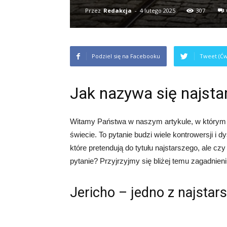
Przez
Redakcja
-
4 lutego 2025
307
Podziel się na Facebooku
Tweet (Ćw
Jak nazywa się najsta
Witamy Państwa w naszym artykule, w którym pr
świecie. To pytanie budzi wiele kontrowersji i d
które pretendują do tytułu najstarszego, ale c
pytanie? Przyjrzyjmy się bliżej temu zagadnieni
Jericho – jedno z najstar