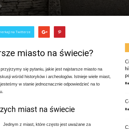
0
ierkaj) na Twitterze
rsze miasto na świecie?
C
h
zyjrzymy się pytaniu, jakie jest najstarsze miasto na
p
yskusji wśród historyków i archeologów. Istnieje wiele miast,
Re
zy jesteśmy w stanie jednoznacznie odpowiedzieć na to
u.
C
szych miast na świecie
Re
Jednym z miast, które często jest uważane za
C