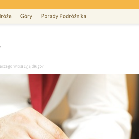
róże
Góry
Porady Podróżnika
aczego Włosi żyją długo?