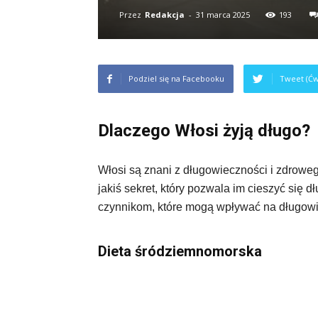
Przez
Redakcja
-
31 marca 2025
193
Podziel się na Facebooku
Tweet (Ćw
Dlaczego Włosi żyją długo?
Włosi są znani z długowieczności i zdrowego
jakiś sekret, który pozwala im cieszyć się 
czynnikom, które mogą wpływać na długow
Dieta śródziemnomorska