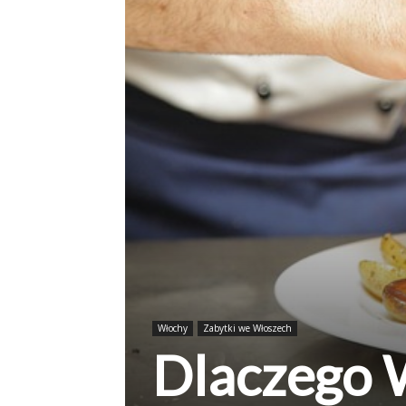
Włochy
Zabytki we Włoszech
Dlaczego W