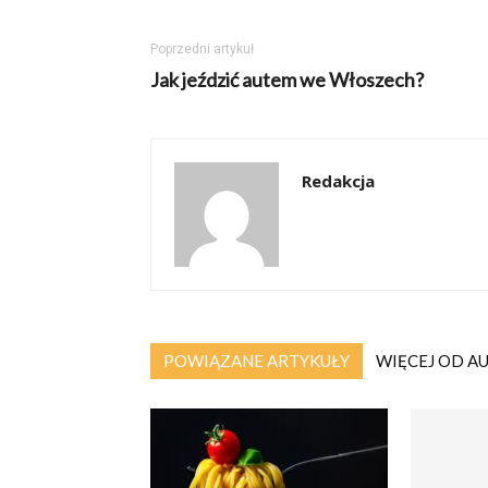
Poprzedni artykuł
Jak jeździć autem we Włoszech?
Redakcja
POWIĄZANE ARTYKUŁY
WIĘCEJ OD A