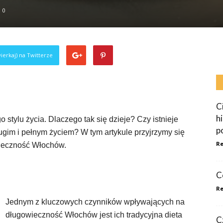
0
ierkaj) na Twitterze
C
h
 stylu życia. Dlaczego tak się dzieje? Czy istnieje
p
długim i pełnym życiem? W tym artykule przyjrzymy się
Re
ieczność Włochów.
C
Re
Jednym z kluczowych czynników wpływających na
długowieczność Włochów jest ich tradycyjna dieta
C