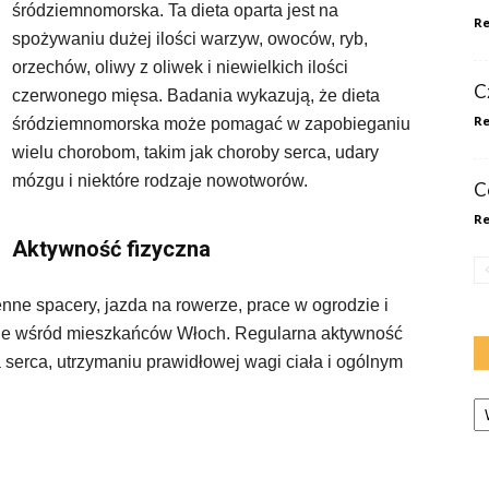
śródziemnomorska. Ta dieta oparta jest na
Re
spożywaniu dużej ilości warzyw, owoców, ryb,
orzechów, oliwy z oliwek i niewielkich ilości
Cz
czerwonego mięsa. Badania wykazują, że dieta
Re
śródziemnomorska może pomagać w zapobieganiu
wielu chorobom, takim jak choroby serca, udary
mózgu i niektóre rodzaje nowotworów.
C
Re
Aktywność fizyczna
enne spacery, jazda na rowerze, prace w ogrodzie i
hne wśród mieszkańców Włoch. Regularna aktywność
serca, utrzymaniu prawidłowej wagi ciała i ogólnym
Ka