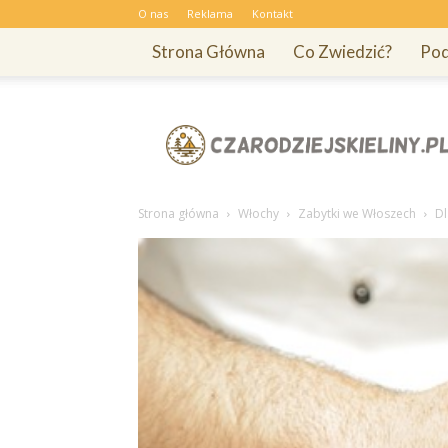
O nas
Reklama
Kontakt
Strona Główna
Co Zwiedzić?
Pod
Czarodziejskieliny.pl
Strona główna
Włochy
Zabytki we Włoszech
Dl