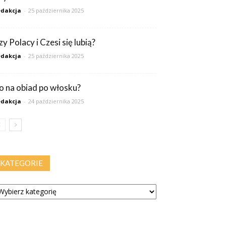
dakcja
-
25 października 2025
y Polacy i Czesi się lubią?
dakcja
-
25 października 2025
o na obiad po włosku?
dakcja
-
24 października 2025
KATEGORIE
tegorie