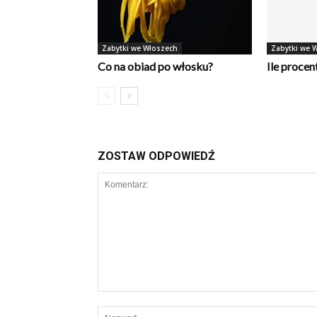
Zabytki we Włoszech
Zabytki we 
Co na obiad po włosku?
Ile proce
ZOSTAW ODPOWIEDŹ