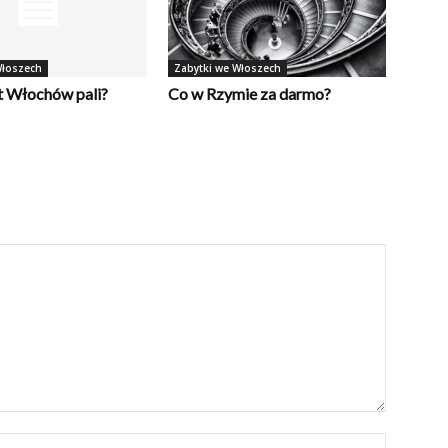
Włoszech
Zabytki we Włoszech
nt Włochów pali?
Co w Rzymie za darmo?