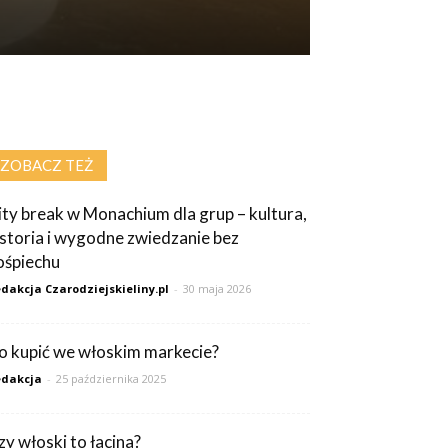
ZOBACZ TEŻ
ity break w Monachium dla grup – kultura,
istoria i wygodne zwiedzanie bez
ośpiechu
dakcja Czarodziejskieliny.pl
-
30 maja 2026
o kupić we włoskim markecie?
dakcja
-
25 października 2025
zy włoski to łacina?